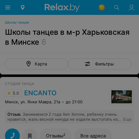
Школы танцев
Школы танцев в м-р Харьковская
в Минске
6
Фильтры
Карта
СТУДИЯ ТАНЦА
ENCANTO
5.0
Минск, ул. Янки Мавра, 21а
до 21:00
Отзыв
.
Занимаемся 2 года Хип Хопом, ребенку очень
нравится, жаль весной никуда не ездили выступать из-
Еще
за короновируса, но в прошлом году участвовали в
нескольких конкурсах (даже 1 и 2-е место заняли).
Чистенький зал, приятный персонал, тренер хороший
2
Отзывы
Все адреса