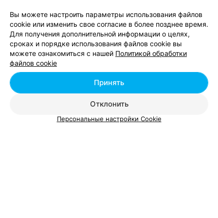
Вы можете настроить параметры использования файлов
cookie или изменить свое согласие в более позднее время.
Школы танцев в м-р Центр в Минске
Для получения дополнительной информации о целях,
сроках и порядке использования файлов cookie вы
можете ознакомиться с нашей
Политикой обработки
Школы танцев в м-р Юго-Запад в Минске
файлов cookie
Принять
Школы танцев в Лебяжьем в Минске
Отклонить
Персональные настройки Cookie
Добавить компанию
Добавить специалиста