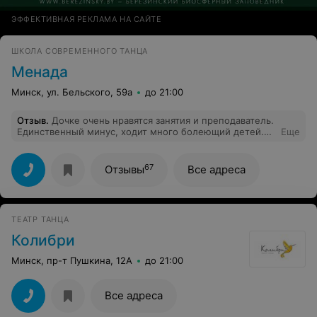
ЭФФЕКТИВНАЯ РЕКЛАМА НА САЙТЕ
ШКОЛА СОВРЕМЕННОГО ТАНЦА
Менада
Минск, ул. Бельского, 59а
до 21:00
Отзыв
.
Дочке очень нравятся занятия и преподаватель.
Единственный минус, ходит много болеющий детей.
Еще
Раньше мы посещали другие занятия, где явно
болеющих детей не допускали к занятиям.
67
Отзывы
Все адреса
ТЕАТР ТАНЦА
Колибри
Минск, пр-т Пушкина, 12А
до 21:00
Все адреса