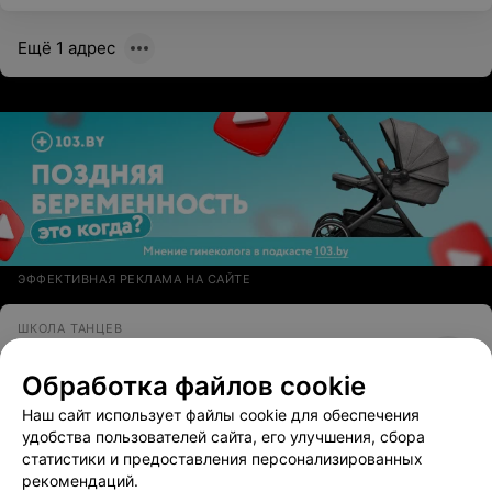
Ещё 1 адрес
ЭФФЕКТИВНАЯ РЕКЛАМА НА САЙТЕ
ШКОЛА ТАНЦЕВ
CTM
Обработка файлов cookie
Минск, ул. Кальварийская, 25
Наш сайт использует файлы cookie для обеспечения
удобства пользователей сайта, его улучшения, сбора
статистики и предоставления персонализированных
рекомендаций.
Вам будет интересно