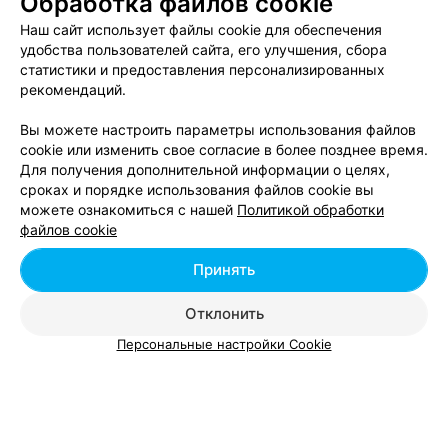
Обработка файлов cookie
Наш сайт использует файлы cookie для обеспечения
удобства пользователей сайта, его улучшения, сбора
статистики и предоставления персонализированных
рекомендаций.
Вы можете настроить параметры использования файлов
ЭФФЕКТИВНАЯ РЕКЛАМА НА САЙТЕ
cookie или изменить свое согласие в более позднее время.
Для получения дополнительной информации о целях,
сроках и порядке использования файлов cookie вы
СТУДИЯ ТАНЦА И ФИТНЕСА
можете ознакомиться с нашей
Политикой обработки
Plastic Studio
файлов cookie
Брест, ул. Ленинградская, 37
до 22:00
Принять
Отклонить
Персональные настройки Cookie
Добавить компанию
Добавить специалиста