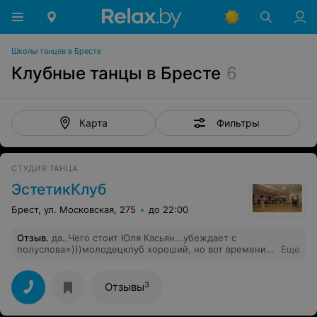
Школы танцев в Бресте
Клубные танцы в Бресте
6
Фильтры
Карта
СТУДИЯ ТАНЦА
ЭстетикКлуб
Брест, ул. Московская, 275
до 22:00
Отзыв
.
да..Чего стоит Юля Касьян...убеждает с
полуслова=))) молодец клуб хороший, но вот времени
Еще
ходить нет :,((
3
Отзывы