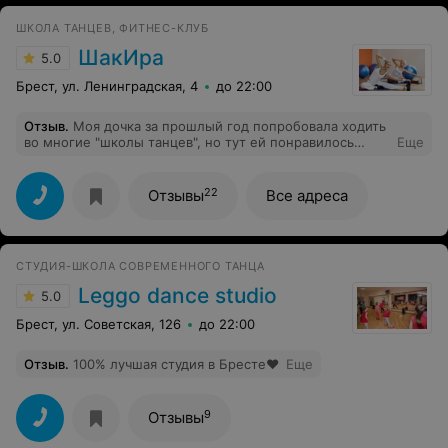
ШКОЛА ТАНЦЕВ, ФИТНЕС-КЛУБ
ШакИра
5.0
Брест, ул. Ленинградская, 4
до 22:00
Отзыв
.
Моя дочка за прошлый год попробовала ходить
во многие "школы танцев", но тут ей понравилось
Еще
больше всего! Спасибо за внимательное отношение к
детям при работе с ними!
22
Отзывы
Все адреса
СТУДИЯ-ШКОЛА СОВРЕМЕННОГО ТАНЦА
Leggo dance studio
5.0
Брест, ул. Советская, 126
до 22:00
Отзыв
.
100% лучшая студия в Бресте❤️
Еще
9
Отзывы