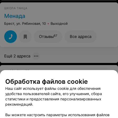
ШКОЛА ТАНЦА
Менада
Брест, ул. Рябиновая, 10
Выходной
67
Отзывы
Все адреса
Ещё 2 адреса
ШКОЛА ТАНЦЕВ
Азалаис
Обработка файлов cookie
Брест, пр-т Машерова, 64/1
до 22:00
Наш сайт использует файлы cookie для обеспечения
удобства пользователей сайта, его улучшения, сбора
статистики и предоставления персонализированных
СТУДИЯ ВОСТОЧНОГО ТАНЦА
рекомендаций.
Интизар
Вы можете настроить параметры использования файлов
Брест, ул. Интернациональная, 16