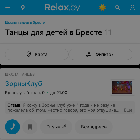
Школы танцев в Бресте
Танцы для детей в Бресте
11
Фильтры
Карта
ШКОЛА ТАНЦЕВ
ЗорныКлуб
Брест, ул. Гоголя, 9
до 21:00
Отзыв
.
Я хожу в Зорны клуб уже 4 года и не разу не
пожалела об этом. Честно говоря, это моя отдушина.
Еще
Индивидуальный подход к каждому человеку любого
возраста позволяет почувствовать себя личностью в
совсем другом амплуа. Терпеливое и заботливое
4
Отзывы
Все адреса
отношение преподавателей помогло мне увидеть в
себе красивую, пластичную и уверенную в себе