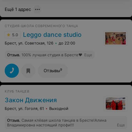
женщину. Не важно, 16 тебе или 65 - у каждого здесь
начинается совсем другая жизнь. Ежегодно
Ещё 1 адрес
проводятся танцевальные марафоны, мы шьём
красивые костюмы - так сказать подводим итоги
целого года наших сложных, но интересных
тренировок. Хожу и всем советую. Люди, окунитесь в
СТУДИЯ-ШКОЛА СОВРЕМЕННОГО ТАНЦА
прекрасный мир танца.P.S. Кстати, у многих
наладилась личная жизнь!
Leggo dance studio
5.0
Брест, ул. Советская, 126
до 22:00
Отзыв
.
100% лучшая студия в Бресте❤️
Еще
9
Отзывы
КЛУБ ТАНЦЕВ
Закон Движения
Брест, ул. Гоголя, 61
Выходной
Отзыв
.
Самая клёвая школа танцев в Бресте!Алина
Владимировна настоящий профи!!!
Еще