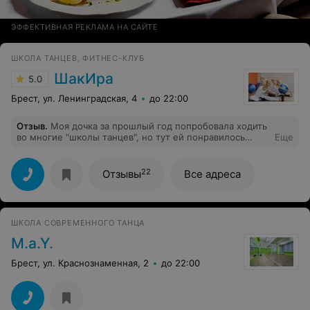
ЭФФЕКТИВНАЯ РЕКЛАМА НА САЙТЕ
ШКОЛА ТАНЦЕВ, ФИТНЕС-КЛУБ
ШакИра
5.0
Брест, ул. Ленинградская, 4
до 22:00
Отзыв
.
Моя дочка за прошлый год попробовала ходить
во многие "школы танцев", но тут ей понравилось
Еще
больше всего! Спасибо за внимательное отношение к
детям при работе с ними!
22
Отзывы
Все адреса
ШКОЛА СОВРЕМЕННОГО ТАНЦА
M.a.Y.
Брест, ул. Краснознаменная, 2
до 22:00