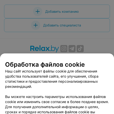
Добавить компанию
Добавить специалиста
О проекте
Новости проекта
Размещение рекламы
Обработка файлов cookie
Вакансии
Публичный договор
Способы оплаты
Публичный договор по использованию сервиса
Наш сайт использует файлы cookie для обеспечения
«Афиша»
удобства пользователей сайта, его улучшения, сбора
статистики и предоставления персонализированных
Пользовательское соглашение
рекомендаций.
Написать в поддержку
Вы можете настроить параметры использования файлов
Связаться по вопросам сотрудничества
cookie или изменить свое согласие в более позднее время.
Написать руководителю relax.by
Для получения дополнительной информации о целях,
Персональные настройки cookie
сроках и порядке использования файлов cookie вы