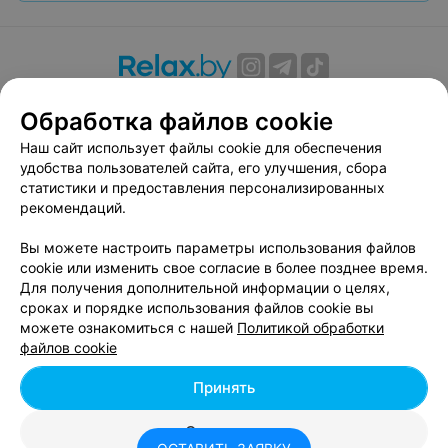
О проекте
Новости проекта
Размещение рекламы
Обработка файлов cookie
Вакансии
Публичный договор
Способы оплаты
Наш сайт использует файлы cookie для обеспечения
Публичный договор по использованию сервиса
удобства пользователей сайта, его улучшения, сбора
«Афиша»
статистики и предоставления персонализированных
Пользовательское соглашение
рекомендаций.
Написать в поддержку
Вы можете настроить параметры использования файлов
Связаться по вопросам сотрудничества
cookie или изменить свое согласие в более позднее время.
Написать руководителю relax.by
Для получения дополнительной информации о целях,
сроках и порядке использования файлов cookie вы
Персональные настройки cookie
можете ознакомиться с нашей
Политикой обработки
Обработка персональных данных
файлов cookie
Принять
© 2026 ООО «Артокс Лаб», УНП 191700409, регистрирующий орган -
Отклонить
Минский горисполком
| 220012, Республика Беларусь, г. Минск,