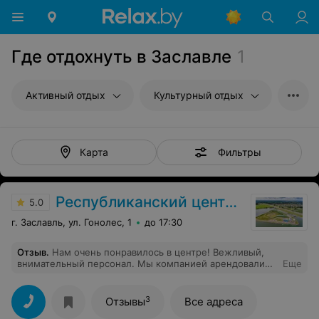
Где отдохнуть в Заславле
1
Активный отдых
Культурный отдых
Фильтры
Карта
Республиканский центр олимпийской подготовки по гребным видам спорта
5.0
г. Заславль, ул. Гонолес, 1
до 17:30
Отзыв
.
Нам очень понравилось в центре! Вежливый,
внимательный персонал. Мы компанией арендовали
Еще
баню на дровах, всё чистое, аккуратное, зона отдыха
есть, раздевалка есть, бассейн есть!
3
Отзывы
Все адреса