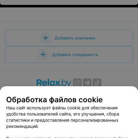
Добавить компанию
Добавить специалиста
О проекте
Новости проекта
Размещение рекламы
Обработка файлов cookie
Вакансии
Публичный договор
Способы оплаты
Наш сайт использует файлы cookie для обеспечения
Публичный договор по использованию сервиса
удобства пользователей сайта, его улучшения, сбора
«Афиша»
статистики и предоставления персонализированных
Пользовательское соглашение
рекомендаций.
Написать в поддержку