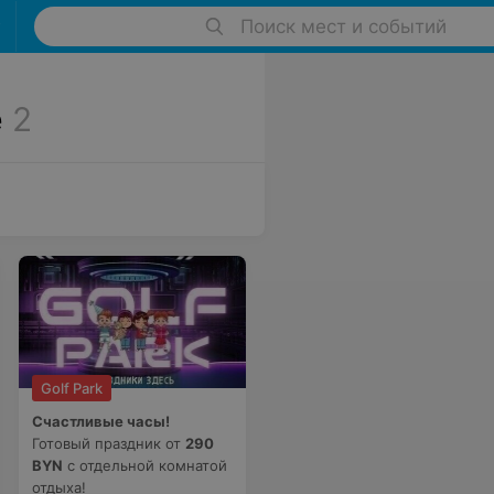
Поиск мест и событий
е
2
Golf Park
Счастливые часы!
Готовый праздник от
290
BYN
с отдельной комнатой
отдыха!