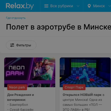
Все рубрики
Минск
Где отдохнуть
Полет в аэротрубе в Минск
Фильтры
Neon park
Спорт Парк
Дни Рождения и
Открылся НОВЫЙ парк
в
вечеринки:
центре Минска! Одна из
- Бампербол
самых больших «ПОЛ —
- Сухой бассейн
ЭТО ЛАВА» в РБ!