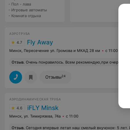
- Пол - лава
- Игровые автоматы
- Комната отдыха
АЭРОТРУБА
Fly Away
4.7
Минск, Пересечение ул. Громова и МКАД 28 км
с 11:00
Отзыв
.
Очень понравилось. Всем рекомендую,при очередном посещении Минска сами пос
24
Отзывы
АЭРОДИНАМИЧЕСКАЯ ТРУБА
iFLY Minsk
4.6
Минск, ул. Тимирязева, 74а
с 11:00
Отзыв
.
Сегодня впервые летал наш смелый внучонок- 5 лет. Инструктор Иван - потрясающий, профессиональный, креативный.... безумно понравилось всем, особенно