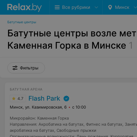
Все рубрики
Минск
Батутные центры
Батутные центры возле ме
Каменная Горка в Минске
1
Фильтры
БАТУТНАЯ АРЕНА
Flash Park
4.7
Минск, ул. Казимировская, 6
с 10:00
Микрорайон
:
Каменная Горка
Направления
:
Акробатика на батутах
,
Фитнес на батутах
,
Занят
акробатика на батутах
,
Свободные прыжки
Организационные возможности
:
День рождения
,
Корпоратив