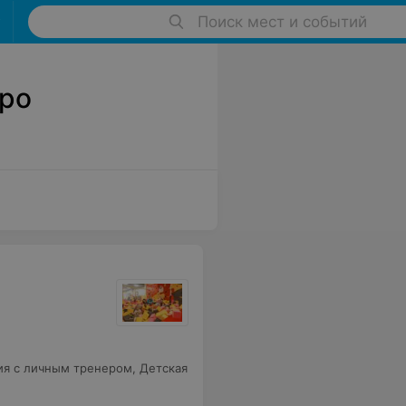
Поиск мест и событий
тро
ия с личным тренером
,
Детская