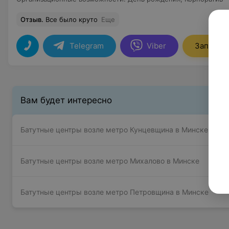
Отзыв
.
Все было круто
Еще
Telegram
Viber
Записать
Вам будет интересно
Батутные центры возле метро Кунцевщина в Минске
Батутные центры возле метро Михалово в Минске
Батутные центры возле метро Петровщина в Минске