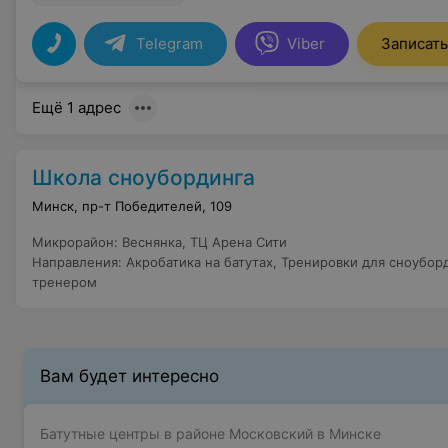
Telegram
Viber
Записать
Ещё 1 адрес
Школа сноубординга
Минск, пр-т Победителей, 109
Микрорайон
:
Веснянка
,
ТЦ Арена Сити
Направления
:
Акробатика на батутах
,
Тренировки для сноубор
тренером
Вам будет интересно
Батутные центры в районе Московский в Минске