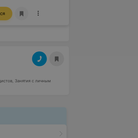
ся
дистов
,
Занятия с личным