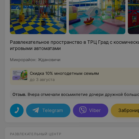
Развлекательное пространство в ТРЦ Град с космическ
игровыми автоматами
Микрорайон
:
Ждановичи
Скидка 10% многодетным семьям
до 3 августа
Отзыв
.
Вчера отмечали восьмилетие дочери дружной большой компанией (20 человек). От всех нас хотели бы выразить огромную благодарность администраторам центра за их очень теплый прием и великолепное обслуживание!!! Абсолютно у всех было такое ощущение, будто мы к себе домой сходили)) Объективно из плюсов отмечу огромный лабиринт, отдельную прекрасную зону для малышей отличную анимационную программу, вкусную кухню. Абсолютно все мои предпочтения были учтены, вплоть до цвета столиков и стульчиков)) В соседнем помещении находится боулинг, куда мы также наведались, поиграли и взрослые и дети)) Наверху имеетс
Telegram
Viber
Заброни
РАЗВЛЕКАТЕЛЬНЫЙ ЦЕНТР