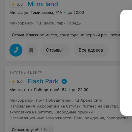
Mi mi land
5.0
Минск, ул. Тимирязева, 74А
до 22:00
Микрорайон
:
ТЦ Замок
,
парк Победы
Отзыв
.
Классное место, езжу туда не первый раз , всем советую провести там свободны
9
Отзывы
Все адреса
БАТУТНЫЙ ЦЕНТР
Flash Park
5.0
Минск, пр-т Победителей, 84
до 22:00
Микрорайон
:
Пр-т Победителей
,
ТЦ Арена Сити
Направления
:
Акробатика на батутах
,
Фитнес на батутах
,
Занят
акробатика на батутах
,
Свободные прыжки
Организационные возможности
:
День рождения
,
Корпоратив
Отзыв
.
круто!!!!
Еще