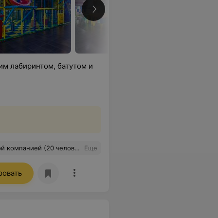
им лабиринтом, батутом и
я бильярд. Хочу отметить, что в центре сравнительно немного детей, что лично для нас было плюсом - просторно и свободно, и не очень жарко в сравнению с остальными центрами Еще раз огромнейшее спасибо "Космо" за незабываемый день, который мы в нем провели!!!
Еще
ровать